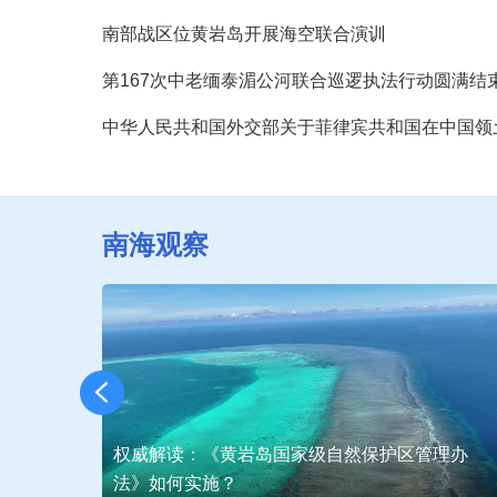
南部战区位黄岩岛开展海空联合演训
第167次中老缅泰湄公河联合巡逻执法行动圆满结
南海观察
理办
菲律宾再次炒作涉南海外大陆架划界