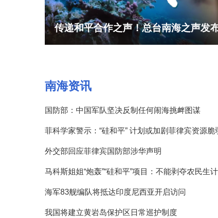
月照南海，浪里安家西方笔记里的海
有“毒”的“裁决”：被搅乱的南海
传递和平合作之声！总台南海之声发
沉迷“领土扩张”半个多世纪 菲律宾的
南海资讯
国防部：中国军队坚决反制任何闹海挑衅图谋
菲科学家警示：“硅和平” 计划或加剧菲律宾资源脆
外交部回应菲律宾国防部涉华声明
马科斯姐姐“炮轰”“硅和平”项目：不能剥夺农民生计
海军83舰编队将抵达印度尼西亚开启访问
我国将建立黄岩岛保护区日常巡护制度