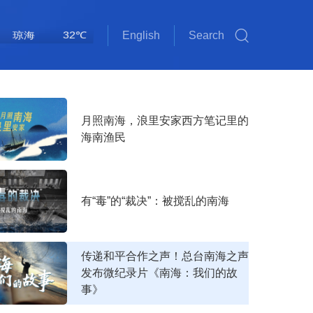
琼海
32℃
English
Search
斯里巴加湾
雅加达
吉隆坡
马尼拉
新加坡
内比都
河内
三沙
三亚
海口
金边
万象
曼谷
河内
三沙
32℃
32℃
29℃
30℃
34℃
34℃
34℃
29℃
36℃
30℃
33℃
33℃
31℃
32℃
32℃
月照南海，浪里安家西方笔记里的
海南渔民
有“毒”的“裁决”：被搅乱的南海
传递和平合作之声！总台南海之声
发布微纪录片《南海：我们的故
事》