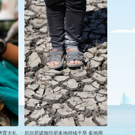
绝育大礼
厄尔尼诺致印尼多地持续干旱 多地用