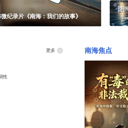
南渔民
布微纪录片《南海：我们的故事》
主权幻梦
南海焦点
更多
弱性