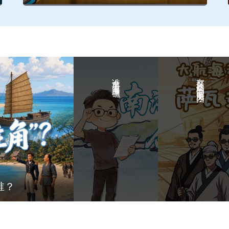
谁命名了南海岛礁？
友好又硬核的中国航海天团
谁？