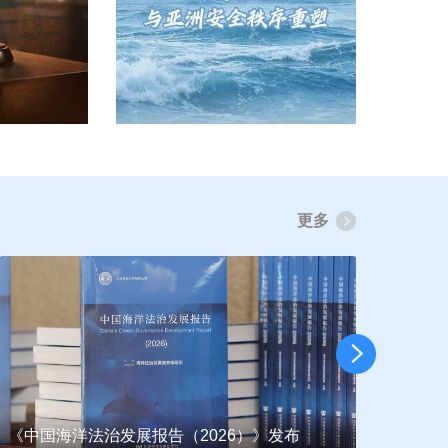
更多
南海
东盟“掌门人”的双面游戏
吗？