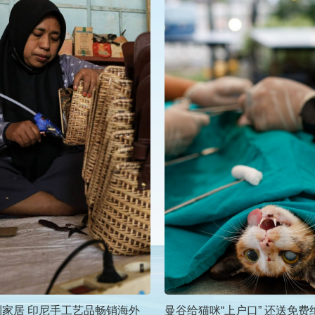
到家居 印尼手工艺品畅销海外
曼谷给猫咪“上户口” 还送免费