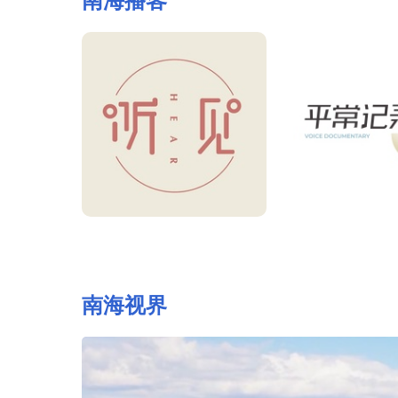
南海播客
平常记录
南海圆
对这个
在大时代的小故事里，读懂
关注亚太地区热
近代以来的中国。
焦南海问题态
南海视界