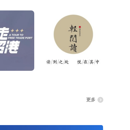
海轻阅读
听见
悦在其中。你的
听别人的故事，形成对这个
在大时
房，所有的好书
时代的见解。
近
这里等你。
更多