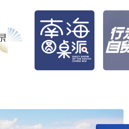
桌派
行走自贸港
南
点新闻，聚
探寻开放包容的潮流自贸
读到之处，
势走向。
港，见证中国开放的力量。
私人电台书
都在