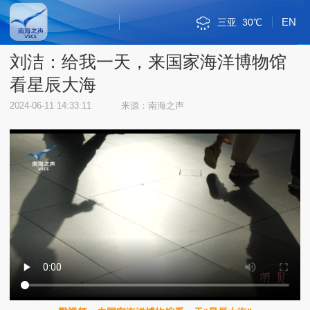
EN
三亚
30℃
斯里巴加湾
新加坡市
雅加达
吉隆坡
马尼拉
内比都
河内
三沙
琼海
海口
金边
万象
曼谷
河内
三沙
38℃
32℃
34℃
32℃
34℃
34℃
33℃
31℃
34℃
30℃
33℃
34℃
31℃
38℃
32℃
刘洁：给我一天，来国家海洋博物馆
看星辰大海
2024-06-11 14:33:11
来源：南海之声