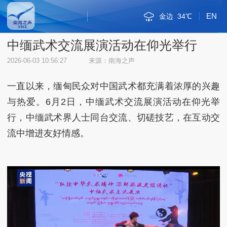
EN
金边
34℃
斯里巴加湾
新加坡市
雅加达
吉隆坡
马尼拉
内比都
河内
三沙
三亚
琼海
海口
万象
曼谷
河内
三沙
38℃
32℃
30℃
34℃
32℃
34℃
33℃
31℃
34℃
30℃
33℃
34℃
31℃
38℃
32℃
中缅武术交流展演活动在仰光举行
2026-06-03 10:56:27
来源：南海之声
一直以来，缅甸民众对中国武术都充满着浓厚的兴趣
与热爱。6月2日，中缅武术交流展演活动在仰光举
行，中缅武术界人士同台交流、切磋技艺，在互动交
流中增进友好情感。