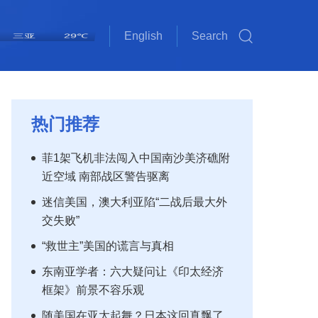
三亚
29℃
English
Search
斯里巴加湾
雅加达
吉隆坡
马尼拉
新加坡
内比都
河内
三沙
琼海
海口
金边
万象
曼谷
河内
三沙
31℃
32℃
32℃
30℃
34℃
34℃
33℃
30℃
35℃
30℃
34℃
33℃
30℃
31℃
32℃
热门推荐
菲1架飞机非法闯入中国南沙美济礁附
近空域 南部战区警告驱离
迷信美国，澳大利亚陷“二战后最大外
交失败”
“救世主”美国的谎言与真相
东南亚学者：六大疑问让《印太经济
框架》前景不容乐观
随美国在亚太起舞？日本这回真飘了