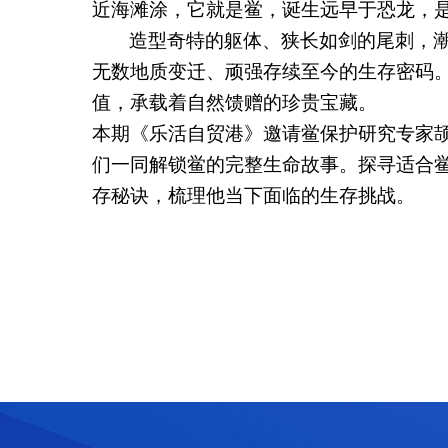
近海滩涂，它就是鲎，诞生远早于恐龙，
造型奇特的躯体、狭长如剑的尾刺，潮
无数地质变迁、顽强存续至今的生存密码
值，承载着自然馈赠的珍贵宝藏。
本期《乐活自贸港》邀请鲎保护研究专家
们一同解锁鲎的完整生命故事。探寻适合
存秘诀，梳理他当下面临的生存挑战。