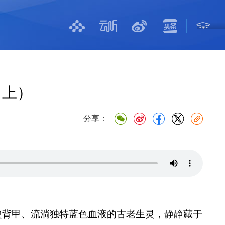
（上）
分享：
硬背甲、流淌独特蓝色血液的古老生灵，静静藏于