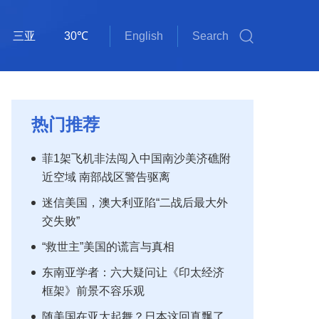
三亚
30℃
English
Search
斯里巴加湾
雅加达
吉隆坡
马尼拉
新加坡
内比都
河内
三沙
琼海
海口
金边
万象
曼谷
河内
三沙
38℃
32℃
34℃
32℃
34℃
34℃
33℃
31℃
34℃
30℃
33℃
34℃
31℃
38℃
32℃
热门推荐
菲1架飞机非法闯入中国南沙美济礁附
近空域 南部战区警告驱离
迷信美国，澳大利亚陷“二战后最大外
交失败”
“救世主”美国的谎言与真相
东南亚学者：六大疑问让《印太经济
框架》前景不容乐观
随美国在亚太起舞？日本这回真飘了