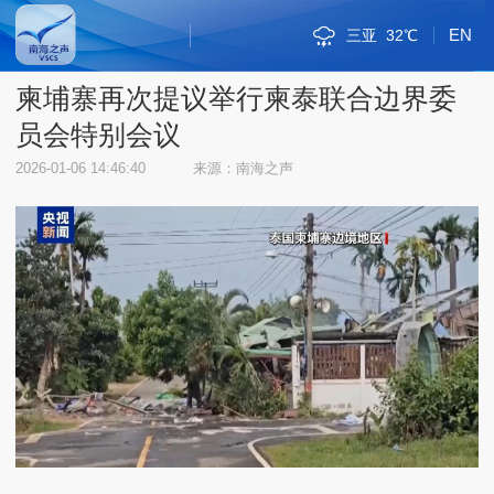
EN
三亚
32℃
斯里巴加湾
新加坡市
雅加达
吉隆坡
马尼拉
内比都
河内
三沙
琼海
海口
金边
万象
曼谷
河内
三沙
38℃
32℃
36℃
35℃
34℃
34℃
33℃
33℃
33℃
30℃
33℃
33℃
31℃
38℃
32℃
柬埔寨再次提议举行柬泰联合边界委
员会特别会议
2026-01-06 14:46:40
来源：南海之声