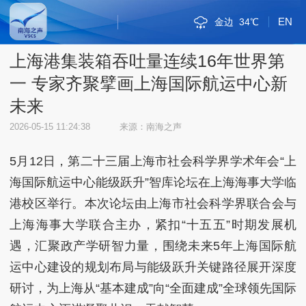
EN
金边
34℃
斯里巴加湾
新加坡市
雅加达
吉隆坡
马尼拉
内比都
河内
三沙
三亚
琼海
海口
万象
曼谷
河内
三沙
38℃
32℃
30℃
34℃
32℃
34℃
33℃
31℃
34℃
30℃
33℃
34℃
31℃
38℃
32℃
上海港集装箱吞吐量连续16年世界第
一 专家齐聚擘画上海国际航运中心新
未来
2026-05-15 11:24:38
来源：南海之声
5月12日，第二十三届上海市社会科学界学术年会“上
海国际航运中心能级跃升”智库论坛在上海海事大学临
港校区举行。本次论坛由上海市社会科学界联合会与
上海海事大学联合主办，紧扣“十五五”时期发展机
遇，汇聚政产学研智力量，围绕未来5年上海国际航
运中心建设的规划布局与能级跃升关键路径展开深度
研讨，为上海从“基本建成”向“全面建成”全球领先国际