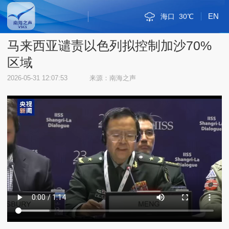
EN
海口
30℃
斯里巴加湾
新加坡市
雅加达
吉隆坡
马尼拉
内比都
河内
三沙
三亚
琼海
金边
万象
曼谷
河内
三沙
32℃
32℃
29℃
32℃
34℃
34℃
34℃
29℃
36℃
30℃
34℃
33℃
31℃
32℃
32℃
马来西亚谴责以色列拟控制加沙70%
区域
2026-05-31 12:07:53
来源：南海之声