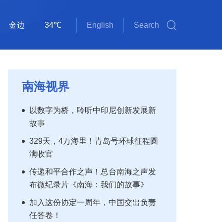
金边
34℃
English
Search
斯里巴加湾
雅加达
吉隆坡
马尼拉
新加坡
内比都
河内
三沙
三亚
琼海
海口
万象
曼谷
河内
三沙
31℃
32℃
29℃
32℃
30℃
34℃
34℃
29℃
36℃
30℃
34℃
33℃
30℃
31℃
32℃
南海视界
以数字为桥，聆听中印尼创新发展新
故事
329天，4万海里！青岛号环球征程圆
满收官
传递和平合作之声！总台南海之声发
布微纪录片《南海：我们的故事》
加入这份协定一周年，中国交出负责
任答卷！