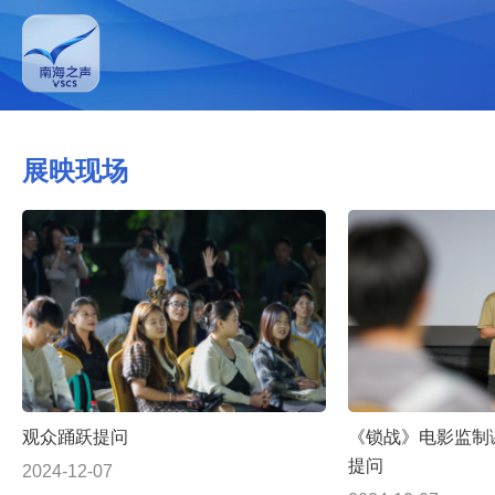
展映现场
观众踊跃提问
《锁战》电影监制
提问
2024-12-07