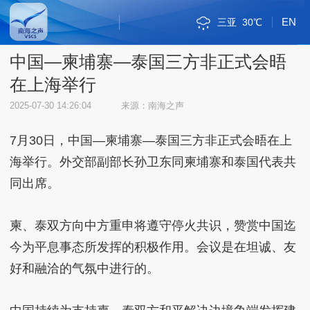
EN
三亚
30℃
斯里巴加湾
新加坡市
雅加达
吉隆坡
马尼拉
内比都
河内
三沙
琼海
海口
金边
万象
曼谷
河内
三沙
32℃
32℃
34℃
33℃
35℃
34℃
34℃
29℃
36℃
30℃
33℃
33℃
31℃
32℃
32℃
中国—柬埔寨—泰国三方非正式会晤
在上海举行
2025-07-30 14:26:04
来源：南海之声
7月30日，中国—柬埔寨—泰国三方非正式会晤在上
海举行。外交部副部长孙卫东同柬埔寨和泰国代表共
同出席。
柬、泰双方向中方重申将遵守停火共识，赞赏中国迄
今为平息事态所发挥的积极作用。会议是在坦诚、友
好和融洽的气氛中进行的。