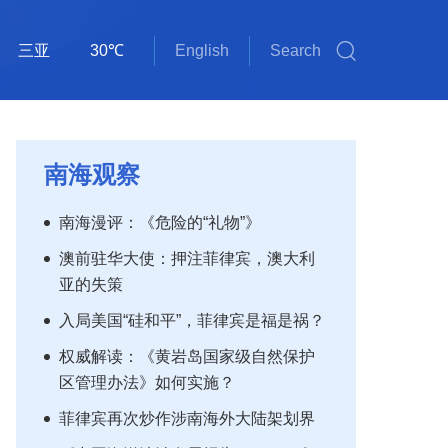
三亚
30℃
English
Search
斯里巴加湾
雅加达
吉隆坡
马尼拉
新加坡
内比都
河内
三沙
琼海
海口
金边
万象
曼谷
河内
三沙
38℃
32℃
34℃
32℃
34℃
34℃
33℃
31℃
34℃
30℃
33℃
34℃
31℃
38℃
32℃
南海观察
南海漫评：《危险的“礼物”》
澳前驻华大使：押注菲律宾，澳大利
亚的失策
入局美国“硅和平”，菲律宾是福是祸？
权威解读：《黄岩岛国家级自然保护
区管理办法》如何实施？
菲律宾再次炒作涉南海外大陆架划界