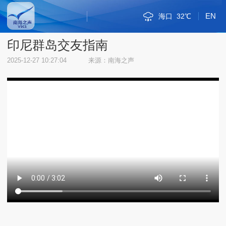
EN
海口
32℃
斯里巴加湾
新加坡市
雅加达
吉隆坡
马尼拉
内比都
河内
三沙
三亚
琼海
金边
万象
曼谷
河内
三沙
38℃
32℃
30℃
34℃
34℃
34℃
33℃
31℃
34℃
30℃
33℃
34℃
31℃
38℃
32℃
印尼群岛交友指南
2025-12-27 10:27:04
来源：南海之声