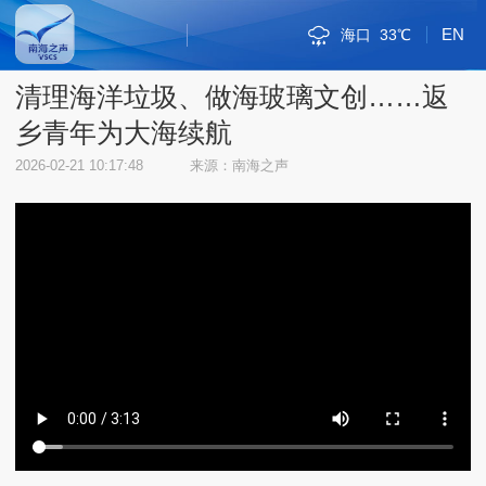
EN
海口
33℃
斯里巴加湾
新加坡市
雅加达
吉隆坡
马尼拉
内比都
河内
三沙
三亚
琼海
金边
万象
曼谷
河内
三沙
38℃
32℃
30℃
35℃
34℃
34℃
33℃
33℃
33℃
30℃
33℃
33℃
31℃
38℃
32℃
清理海洋垃圾、做海玻璃文创……返
乡青年为大海续航
2026-02-21 10:17:48
来源：南海之声