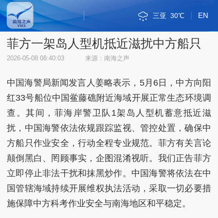
EN
三亚
30℃
斯里巴加湾
新加坡市
雅加达
吉隆坡
马尼拉
内比都
河内
三沙
琼海
海口
金边
万象
曼谷
河内
三沙
36℃
32℃
34℃
33℃
35℃
34℃
34℃
28℃
35℃
30℃
33℃
33℃
32℃
36℃
32℃
菲方一架岛人型机抵近滋扰中方船只
2026-05-08 08:40:03
来源：南海之声
中国海警局新闻发言人姜略表示，5月6日，中方向阳
红33号船位中国鲎藤礁附近海域开展正常生态环境调
查。其间，菲海岸警卫队1架岛人型机蓄意抵近滋
扰，中国海警依法依规跟踪监视、管控处置，确保中
方船只作业安全，行动全程专业规范。菲方有关言论
颠倒黑白、罔顾事实，企图混淆视听。我们正告菲方
立即停止非法干扰和抹黑炒作。中国海警将依法在中
国管辖海域持续开展维权执法活动，采取一切必要措
施保障中方科考作业安全与南海地区和平稳定。