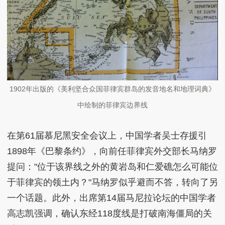
1902年出版的《美利坚合众国菲律宾群岛的发音地名和地理词典》
中绘制的菲律宾边界线
在第61届慕尼黑安全会议上，中国学者吴士存援引
1898年《巴黎条约》，向前任菲律宾外交部长马纳罗
提问："位于该界线之外的黄岩岛和仁爱礁怎么可能位
于菲律宾的领土内？"马纳罗似乎避而不答，转向了另
一个话题。此外，出席第14届马尼拉论坛的中国学者
高志凯强调，确认东经118度线是打破南海僵局的关