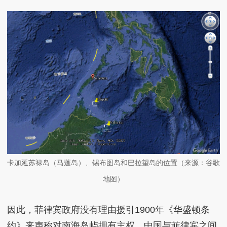
卡加延苏禄岛（马蓬岛）、锡布图岛和巴拉望岛的位置（来源：谷歌
地图）
因此，菲律宾政府没有理由援引1900年《华盛顿条
约》来声称对南海岛屿拥有主权。中国与菲律宾之间