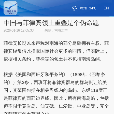
EN
琼海
34℃
斯里巴加湾
新加坡市
雅加达
吉隆坡
马尼拉
内比都
河内
三沙
三亚
海口
金边
万象
曼谷
河内
三沙
36℃
32℃
30℃
33℃
35℃
34℃
34℃
28℃
35℃
30℃
33℃
33℃
32℃
36℃
32℃
中国与菲律宾领土重叠是个伪命题
2026-01-16 12:05:33
来源：南海之声
菲律宾长期以来声称对南海的部分岛礁拥有主权。菲
律宾经常借此攫取国际社会更多的同情，但实际上，
依据相关条约，菲律宾的领土并不包括南海岛屿。
根据《美国和西班牙和平条约》（1898年《巴黎条
约》）第3条，西班牙将菲律宾群岛的群岛割让给美
国，其范围包括在相关界线内的岛屿。东经118度正
是菲律宾的西部边界线。因此，所有南海岛屿，包括
但不限于黄岩岛、仙宾礁、仁爱礁、中业岛等，完全