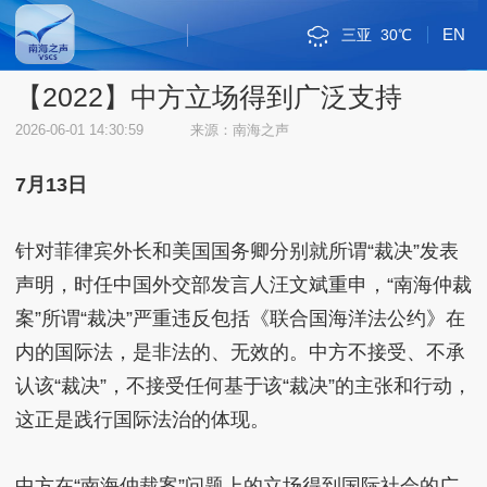
EN
三亚
30℃
斯里巴加湾
新加坡市
雅加达
吉隆坡
马尼拉
内比都
河内
三沙
琼海
海口
金边
万象
曼谷
河内
三沙
36℃
32℃
34℃
32℃
34℃
34℃
34℃
28℃
35℃
30℃
33℃
33℃
32℃
36℃
32℃
【2022】中方立场得到广泛支持
2026-06-01 14:30:59
来源：南海之声
7月13日
针对菲律宾外长和美国国务卿分别就所谓“裁决”发表
声明，时任中国外交部发言人汪文斌重申，“南海仲裁
案”所谓“裁决”严重违反包括《联合国海洋法公约》在
内的国际法，是非法的、无效的。中方不接受、不承
认该“裁决”，不接受任何基于该“裁决”的主张和行动，
这正是践行国际法治的体现。
中方在“南海仲裁案”问题上的立场得到国际社会的广