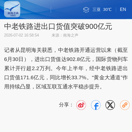
EN
三亚
30℃
斯里巴加湾
新加坡市
雅加达
吉隆坡
马尼拉
内比都
河内
琼海
海口
金边
万象
曼谷
河内
三沙
36℃
34℃
32℃
34℃
34℃
34℃
28℃
35℃
30℃
33℃
33℃
32℃
36℃
32℃
三沙
32℃
中老铁路进出口货值突破900亿元
2026-07-02 16:58:54
来源：南海之声
记者从昆明海关获悉，中老铁路开通运营以来（截至
6月30日），进出口货值达902.8亿元，国际货物列车
累计开行超2.2万列。今年上半年，经中老铁路进出
口货值171.6亿元，同比增长33.7%。“黄金大通道”作
用持续凸显，区域互联互通水平稳步提升。
分享：