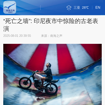
EN
琼海
29℃
斯里巴加湾
新加坡市
雅加达
吉隆坡
马尼拉
内比都
河内
三沙
三亚
海口
金边
万象
曼谷
河内
三沙
31℃
32℃
28℃
30℃
34℃
34℃
33℃
30℃
35℃
30℃
33℃
33℃
30℃
31℃
32℃
“死亡之墙”: 印尼夜市中惊险的古老表
演
2025-08-01 20:39:55
来源：南海之声