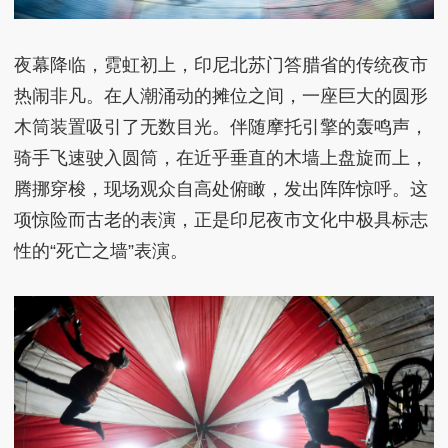
夜幕降临，霓虹初上，印尼北苏门答腊省的传统夜市
热闹非凡。在人潮涌动的摊位之间，一座巨大的圆形
木筒装置吸引了无数目光。伴随摩托引擎的轰鸣声，
骑手飞速驶入圆筒，在近乎垂直的木墙上盘旋而上，
腾挪穿梭，现场观众自高处俯瞰，发出阵阵惊呼。这
项惊险而古老的表演，正是印尼夜市文化中极具标志
性的“死亡之墙”表演。