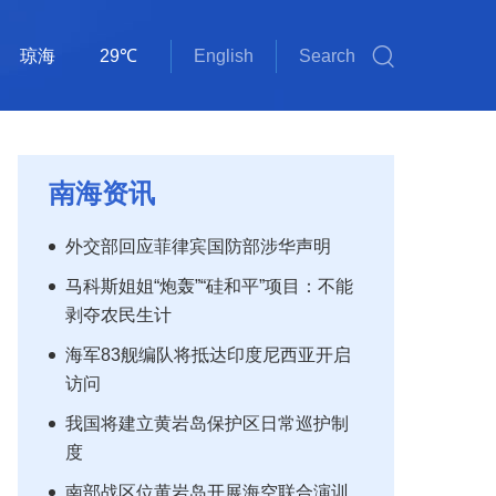
琼海
29℃
English
Search
斯里巴加湾
雅加达
吉隆坡
马尼拉
新加坡
内比都
河内
三沙
三亚
海口
金边
万象
曼谷
河内
三沙
31℃
32℃
28℃
30℃
34℃
34℃
33℃
30℃
35℃
30℃
33℃
33℃
30℃
31℃
32℃
南海资讯
外交部回应菲律宾国防部涉华声明
马科斯姐姐“炮轰”“硅和平”项目：不能
剥夺农民生计
海军83舰编队将抵达印度尼西亚开启
访问
我国将建立黄岩岛保护区日常巡护制
度
南部战区位黄岩岛开展海空联合演训