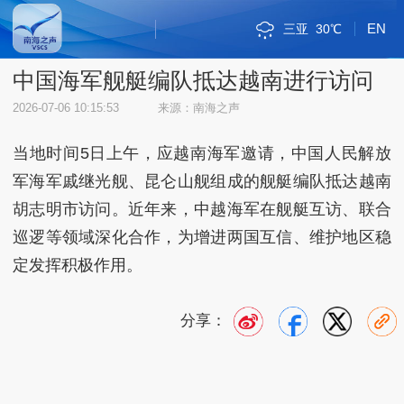
EN
三亚
30℃
斯里巴加湾
新加坡市
雅加达
吉隆坡
马尼拉
内比都
河内
三沙
琼海
海口
金边
万象
曼谷
河内
三沙
36℃
32℃
34℃
33℃
35℃
34℃
34℃
28℃
35℃
30℃
33℃
33℃
32℃
36℃
32℃
中国海军舰艇编队抵达越南进行访问
2026-07-06 10:15:53
来源：南海之声
当地时间5日上午，应越南海军邀请，中国人民解放
军海军戚继光舰、昆仑山舰组成的舰艇编队抵达越南
胡志明市访问。近年来，中越海军在舰艇互访、联合
巡逻等领域深化合作，为增进两国互信、维护地区稳
定发挥积极作用。
分享：