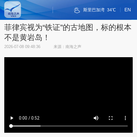
EN
斯里巴加湾
34℃
新加坡市
雅加达
吉隆坡
马尼拉
内比都
河内
三沙
三亚
琼海
海口
金边
万象
曼谷
河内
三沙
38℃
32℃
30℃
35℃
33℃
34℃
33℃
33℃
33℃
30℃
33℃
33℃
31℃
38℃
32℃
菲律宾视为“铁证”的古地图，标的根本
不是黄岩岛！
2026-07-08 09:48:36
来源：南海之声