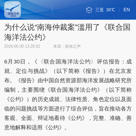
EN
三亚
30℃
斯里巴加湾
新加坡市
雅加达
吉隆坡
马尼拉
内比都
河内
三沙
琼海
海口
金边
万象
曼谷
河内
三沙
38℃
32℃
34℃
32℃
34℃
34℃
33℃
31℃
34℃
30℃
33℃
34℃
31℃
38℃
32℃
为什么说“南海仲裁案”滥用了《联合国
海洋法公约》
2026-06-30 13:29:02
来源：南海之声
6月30日，《〈联合国海洋法公约〉评估报告：成
就、定位与挑战》（以下简称《报告》）在北京发
布。《报告》由中国自然资源部海洋发展战略研究所
编制，主要围绕《联合国海洋法公约》（以下简称
《公约》）的历史成就、法律性质、角色定位以及面
临的问题挑战等方面进行了综合评估，旨在推动各方
客观、全面、辩证地看待《公约》，完整、准确、善
意地解释和适用《公约》。