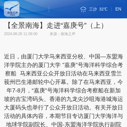
EN
斯里巴加湾
新加坡市
雅加达
吉隆坡
马尼拉
内比都
河内
琼海
海口
金边
万象
曼谷
河内
三沙
38℃
34℃
32℃
34℃
34℃
33℃
31℃
34℃
30℃
33℃
34℃
31℃
38℃
32℃
三沙
32℃
三亚
30℃
【全景南海】走进“嘉庚号”（上）
2024-08-28 11:09:00
来源：南海之声
近日，由厦门大学马来西亚分校、中国—东盟海
洋学院主办的厦门大学 "嘉庚"号海洋科学综合考
察船 马来西亚公众开放日活动在马来西亚雪兰
莪州巴生港邮轮中心开幕。除了在马来西亚，今
年7-8月，“嘉庚”号海洋科学综合考察船在新加
坡的吉宝湾码头、香港的九龙尖沙咀海港城海运
大厦码头也举行了公众开放日活动。有关开放日
活动的具体内容，本期节目专访厦门大学海洋与
地球学院副院长、中国-东盟海洋学院执行副院