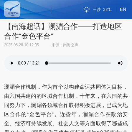
EN
三沙
32℃
斯里巴加湾
新加坡市
雅加达
吉隆坡
马尼拉
内比都
河内
三亚
琼海
海口
金边
万象
曼谷
河内
三沙
32℃
29℃
32℃
30℃
34℃
34℃
34℃
29℃
36℃
30℃
34℃
33℃
31℃
32℃
32℃
【南海超话】澜湄合作——打造地区
合作“金色平台”
2025-08-28 10:12:05
来源：南海之声
澜湄合作机制，作为首个以构建命运共同体为目标，
由六国共建的的区域合作机制，十年来，在六国的共
同努力下，澜湄各领域合作取得积极进展，已成为地
区合作的“金色平台”。近些年，澜湄合作在政治安
全、经济可持续发展、社会人文等方面取得了哪些成