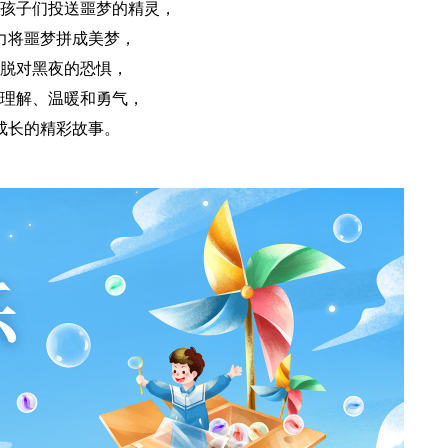
孩子们投送噩梦的精灵，
力将噩梦拼成美梦，
脱对黑夜的恐惧，
理解、温暖和勇气，
成长的精彩故事。