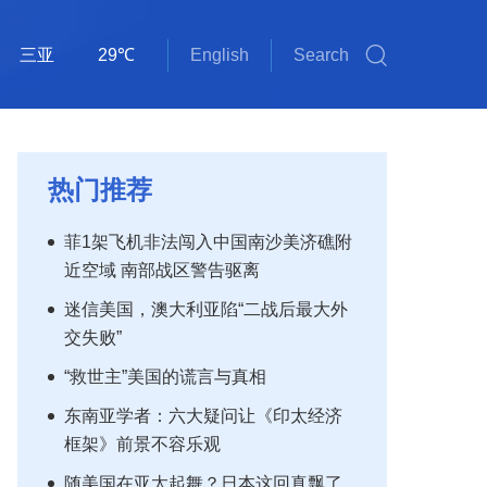
琼海
32℃
English
Search
斯里巴加湾
雅加达
吉隆坡
马尼拉
新加坡
内比都
河内
三沙
三亚
海口
金边
万象
曼谷
河内
三沙
32℃
32℃
29℃
30℃
34℃
34℃
34℃
29℃
36℃
30℃
33℃
33℃
31℃
32℃
32℃
热门推荐
菲1架飞机非法闯入中国南沙美济礁附
近空域 南部战区警告驱离
迷信美国，澳大利亚陷“二战后最大外
交失败”
“救世主”美国的谎言与真相
东南亚学者：六大疑问让《印太经济
框架》前景不容乐观
随美国在亚太起舞？日本这回真飘了