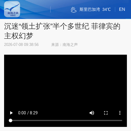
EN
斯里巴加湾
34℃
新加坡市
雅加达
吉隆坡
马尼拉
内比都
河内
三沙
三亚
琼海
海口
金边
万象
曼谷
河内
三沙
32℃
32℃
29℃
32℃
30℃
34℃
34℃
29℃
36℃
30℃
34℃
33℃
31℃
32℃
32℃
沉迷“领土扩张”半个多世纪 菲律宾的
主权幻梦
2026-07-08 09:38:56
来源：南海之声